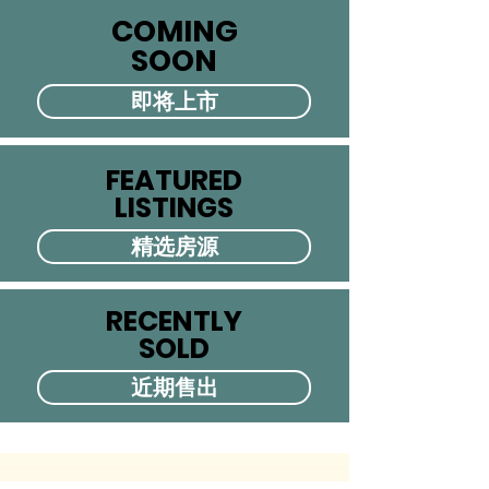
COMING
COMING
SOON
SOON
即将上市
FEATURED
FEATURED
LISTINGS
LISTINGS
精选房源
RECENTLY
RECENTLY
SOLD
SOLD
近期售出