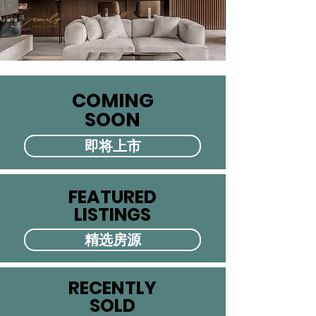
COMING
COMING
SOON
SOON
即将上市
FEATURED
FEATURED
LISTINGS
LISTINGS
精选房源
RECENTLY
RECENTLY
SOLD
SOLD