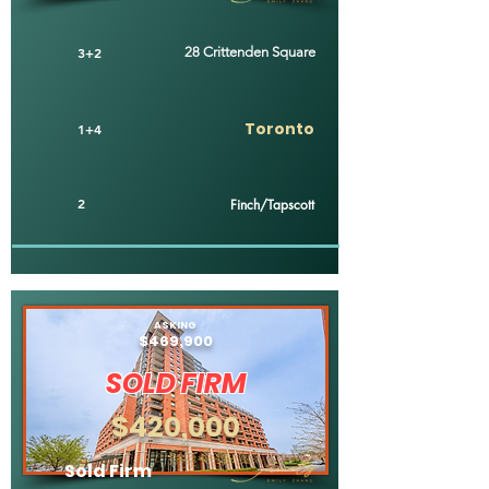
3+2
28 Crittenden Square
Toronto
1+4
2
Finch/Tapscott
ASKING
$469,900
SOLD FIRM
$420,000
Sold Firm