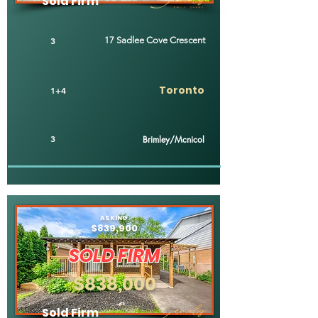
Sold Firm
3
17 Sadlee Cove Crescent
Toronto
1+4
3
Brimley/Mcnicol
ASKING
$839,900
SOLD FIRM
$838,000
Sold Firm