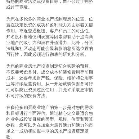
持您的商业活动或投资目标，而不会过于拥挤
或过于宽敞。
为您在多伦多的商业地产找到理想的位置。位
置在决定投资的成功和盈利能力方面起着关键
作用。靠近交通枢纽、客户和员工的可达性、
知名度和当地便利设施等因素都有助于提高商
业地产的吸引力和潜在升值潜力。此外，分区
法规和社区动态可能会显着影响您所选位置的
可行性，因此必须进行彻底的研究和分析。
为您的商业房地产投资制定切合实际的预算。
不仅要考虑首付、成交成本和装修费用等前期
成本，还要考虑财产税、保险、维护和公用事
业等持续运营费用。从一开始就确保财务可行
性可以防止资源过度使用，并允许采取更审慎
和可持续的投资方法。
在多伦多购买商业地产的第一步是对您的需求
和目标进行全面评估。通过精心定义最适合您
的业务或投资目标的类型、规模、位置和预算
参数，您可以为在加拿大最具活力和活力的市
场之一成功和回报丰厚的房地产投资奠定基
础。