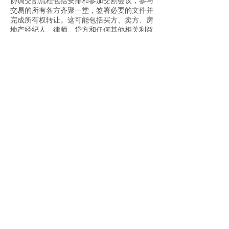
协调交割流程包括安排和参加交割会议，参与
交易的所有各方齐聚一堂，签署必要的文件并
完成所有权转让。这可能包括买方、卖方、房
地产经纪人、律师、贷方和任何其他相关利益
相关者。各方之间的清晰沟通和协调对于确保
顺利、高效的成交过程至关重要。
一旦所有文件均已签署且资金已转移，交易将
正式结束，商业房地产的所有权将转移给买
方。此时，买方占有该财产并承担其管理、维
护以及与所有权相关的任何持续义务的责任。
综上所述，完成在多伦多购买商业地产的交易
需要各方的认真协调、遵守法律和财务要求以
及有效沟通。通过遵循结构化和有组织的方
法，买家可以确保顺利和成功的成交过程，使
他们能够获得房产的所有权并开始实现他们的
投资目的和目的。