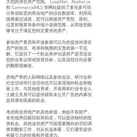
大您的潜在房产范围。 LoopNet、Realtor.ca
和 CommercialMLS 等网站提供了多伦多可供
出售或租赁的商业地产的综合数据库。利用高
级搜索过滤器，您可以根据房产类型、面积、
位置和预算等条件缩小选择范围，从而使您能
够专注于满足您特定要求的房产。
参加房产看房和开放参观可以为您提供对潜在
房产的状况、布局和氛围的宝贵的第一手见
解。它提供了一个机会来评估该房产是否适合
您的业务运营或投资目标，以及设想任何必要
的翻新或修改。
房地产界的人际网络以及参加会议、研讨会和
社交活动等行业活动也可以发现场外机会和独
家上市。与其他投资者、开发商和行业专业人
士建立关系可以提供获取未公开广告的内幕信
息和潜在线索的机会。
考虑商业房地产的其他来源，例如不良财产、
丧失抵押品赎回权和拍卖，可以提供独特的投
资机会。虽然这些房产可能需要额外的尽职调
查和翻新工作，但从长远来看，它们通常提供
有吸引力的价格和升值潜力。